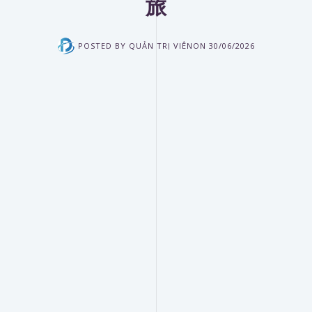
旅
POSTED BY
QUẢN TRỊ VIÊN
ON
30/06/2026