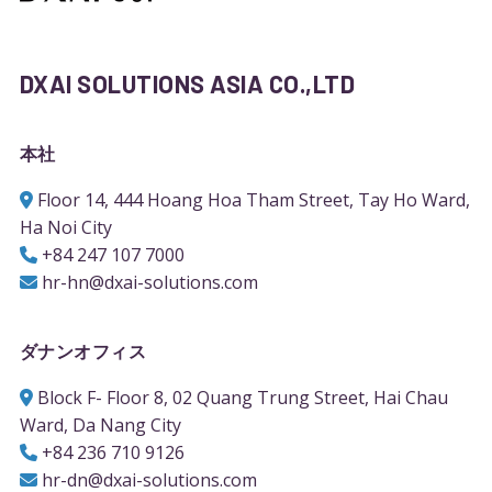
DXAI SOLUTIONS ASIA CO.,LTD
本社
Floor 14, 444 Hoang Hoa Tham Street, Tay Ho Ward,
Ha Noi City
+84 247 107 7000
hr-hn@dxai-solutions.com
ダナンオフィス
Block F- Floor 8, 02 Quang Trung Street, Hai Chau
Ward, Da Nang City
+84 236 710 9126
hr-dn@dxai-solutions.com