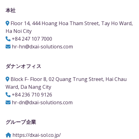
本社
Floor 14, 444 Hoang Hoa Tham Street, Tay Ho Ward,
Ha Noi City
+84 247 107 7000
hr-hn@dxai-solutions.com
ダナンオフィス
Block F- Floor 8, 02 Quang Trung Street, Hai Chau
Ward, Da Nang City
+84 236 710 9126
hr-dn@dxai-solutions.com
グループ企業
https://dxai-sol.co.jp/