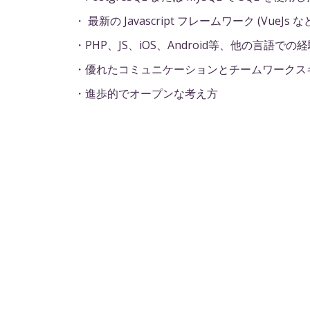
・ 最新の Javascript フレームワーク (VueJ
・PHP、JS、iOS、Android等、他の言語で
・優れたコミュニケーションとチームワークス
・進歩的でオープンな考え方
4. 勤務地:
ハノイ・ダナン
5.連絡先: メール:
hr@dxai-solutions.com
応募
履歴書を添付する
*
No f