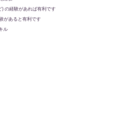
s など) の経験があれば有利です
の経験があると有利です
キル
ile chosen