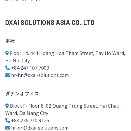
DXAI SOLUTIONS ASIA CO.,LTD
本社
Floor 14, 444 Hoang Hoa Tham Street, Tay Ho Ward,
Ha Noi City
+84 247 107 7000
hr-hn@dxai-solutions.com
ダナンオフィス
Block F- Floor 8, 02 Quang Trung Street, Hai Chau
Ward, Da Nang City
+84 236 710 9126
hr-dn@dxai-solutions.com