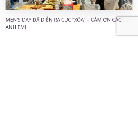
MEN’S DAY ĐÃ DIỄN RA CỰC “XÕA” – CẢM ƠN CÁC
ANH EM!
11/11/2024