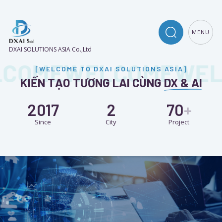
MENU
DXAI SOLUTIONS ASIA Co.,Ltd
COME
WELCOME
WEL
[WELCOME TO DXAI SOLUTIONS ASIA]
KIẾN TẠO TƯƠNG LAI CÙNG
DX & AI
2017
2
70
+
Since
City
Project