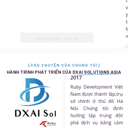
t
Ashida Hideyuki – Giám đốc
[CÂU CHUYỆN CỦA CHÚNG TÔI]
HÀNH TRÌNH PHÁT TRIỂN CỦA
DXAI SOLUTIONS ASIA
2017
Ruby Development Việt
Nam được thành lập,trụ
sở chính ở thủ đô Hà
Nội. Chúng tôi định
hướng tập trung đột
phá dịch vụ bằng cảm