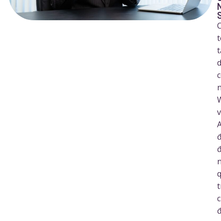
t
A
t