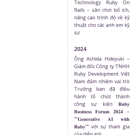
Technology Ruby On
Rails – sân chơi bổ ích,
nâng cao trình độ về kỹ
thuật cho các anh em kỹ
sư
2024
Ông Ashida Hideyuki –
Giám đốc Công ty TNHH
Ruby Development Việt
Nam đảm nhiệm vai trò
Trưởng ban đã điều
hành tổ chức thành
công sự kiện 𝐑𝐮𝐛𝐲
𝐁𝐮𝐬𝐢𝐧𝐞𝐬𝐬 𝐅𝐨𝐫𝐮𝐦 𝟐𝟎𝟐𝟒 –
“”𝐆𝐞𝐧𝐞𝐫𝐚𝐭𝐢𝐯𝐞 𝐀𝐈 𝐰𝐢𝐭𝐡
𝐑𝐮𝐛𝐲”” với sự tham gia
của diễn giả: