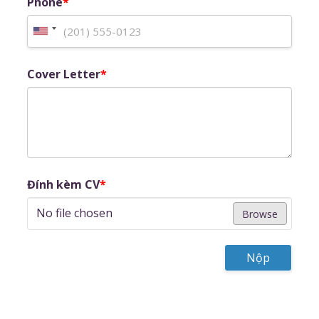
Phone
*
Cover Letter
*
Đính kèm CV
*
No file chosen
Browse
Nộp