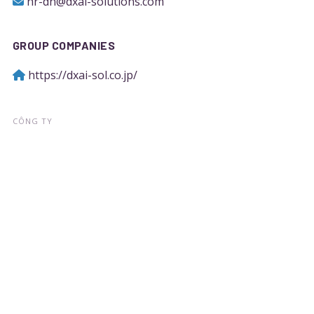
hr-dn@dxai-solutions.com
GROUP COMPANIES
https://dxai-sol.co.jp/
CÔNG TY
Về chúng tôi
Tin Tức
Thành tích
Liên hệ
Dịch vụ
DỊCH VỤ
Tư vấn & triển khai DX/AI