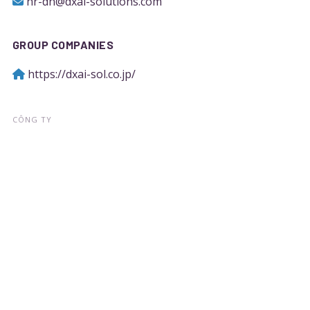
hr-dn@dxai-solutions.com
GROUP COMPANIES
https://dxai-sol.co.jp/
CÔNG TY
Về chúng tôi
Tin Tức
Thành tích
Liên hệ
Dịch vụ
DỊCH VỤ
Tư vấn & triển khai DX/AI