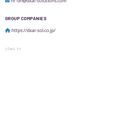
hr-dn@dxai-solutions.com
GROUP COMPANIES
https://dxai-sol.co.jp/
CÔNG TY
Về chúng tôi
Tin Tức
Thành tích
Liên hệ
Dịch vụ
DỊCH VỤ
Tư vấn & triển khai DX/AI