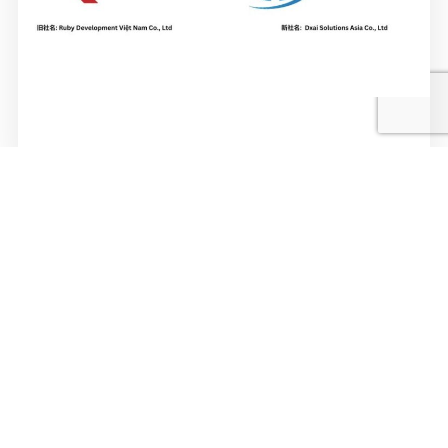
Kính gửi: Quý Khách hàng, Quý Đối tác Trong suốt
chặng đường vừa qua, sự tin tưởng và đồng hành của
Quý vị chính là n...
by
quản trị viên
on
31/07/2025
SỰ KIỆN