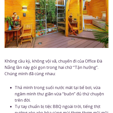
Không cầu kỳ, không vội vã, chuyến đi của Office Đà
Nẵng lần này gói gọn trong hai chữ “Tận hưởng”.
Chúng mình đã cùng nhau:
Thả mình trong suối nước mát tại bể bơi, vừa
ngâm mình thư giãn vừa “buôn” đủ thứ chuyện
trên đời.
Tự tay chuẩn bị tiệc BBQ ngoài trời, tiếng thịt
nướng xèo xèo hòa cùng mùi thơm thơm mũi mũi