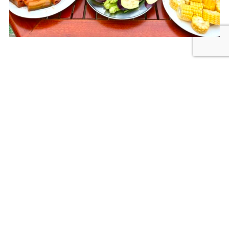
XEM THÊM CÁC BÀI VIẾT KHÁC