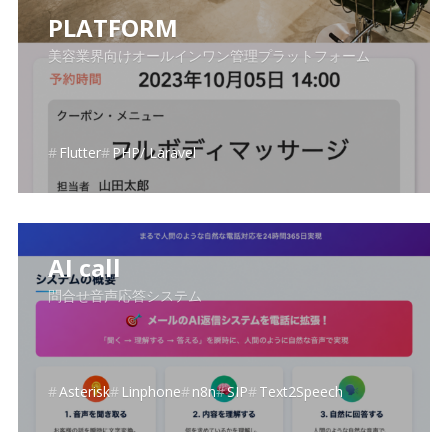
PLATFORM
美容業界向けオールインワン管理プラットフォーム
Flutter
PHP/ Laravel
AI call
問合せ音声応答システム
Asterisk
Linphone
n8n
SIP
Text2Speech