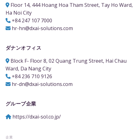
Floor 14, 444 Hoang Hoa Tham Street, Tay Ho Ward,
Ha Noi City
+84 247 107 7000
hr-hn@dxai-solutions.com
ダナンオフィス
Block F- Floor 8, 02 Quang Trung Street, Hai Chau
Ward, Da Nang City
+84 236 710 9126
hr-dn@dxai-solutions.com
グループ企業
https://dxai-sol.co.jp/
企業