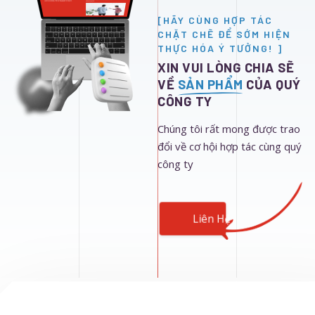
[HÃY CÙNG HỢP TÁC
CHẶT CHẼ ĐỂ SỚM HIỆN
THỰC HÓA Ý TƯỞNG! ]
XIN VUI LÒNG CHIA SẼ
VỀ
SẢN PHẨM
CỦA QUÝ
CÔNG TY
Chúng tôi rất mong được trao
đổi về cơ hội hợp tác cùng quý
công ty
Liên Hệ