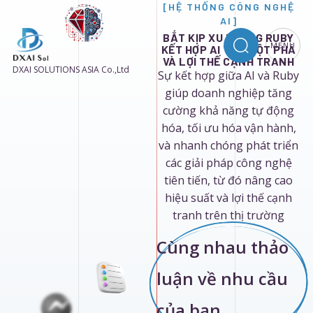
[HỆ THỐNG CÔNG NGHỆ
AI]
BẮT KỊP XU HƯỚNG RUBY
MENU
KẾT HỢP AI TẠO ĐỘT PHÁ
VÀ LỢI THẾ CẠNH TRANH
DXAI SOLUTIONS ASIA Co.,Ltd
Sự kết hợp giữa AI và Ruby
giúp doanh nghiệp tăng
cường khả năng tự động
hóa, tối ưu hóa vận hành,
và nhanh chóng phát triển
các giải pháp công nghệ
tiên tiến, từ đó nâng cao
hiệu suất và lợi thế cạnh
tranh trên thị trường
Cùng nhau thảo
luận về nhu cầu
của bạn